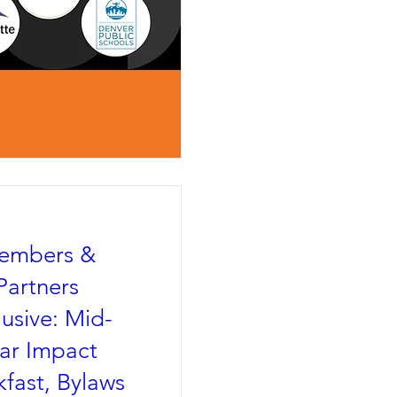
embers &
Partners
lusive: Mid-
ar Impact
kfast, Bylaws