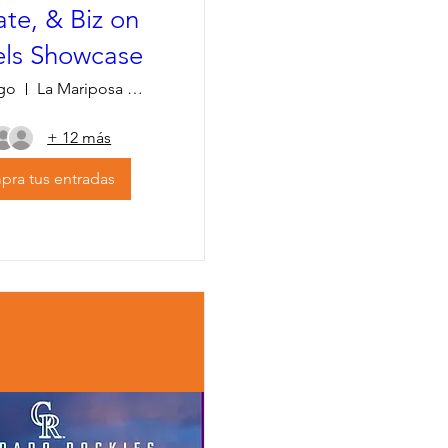
te, & Biz on
ls Showcase
ago
La Mariposa Mexican Restaurant
+ 12 más
ra tus entradas