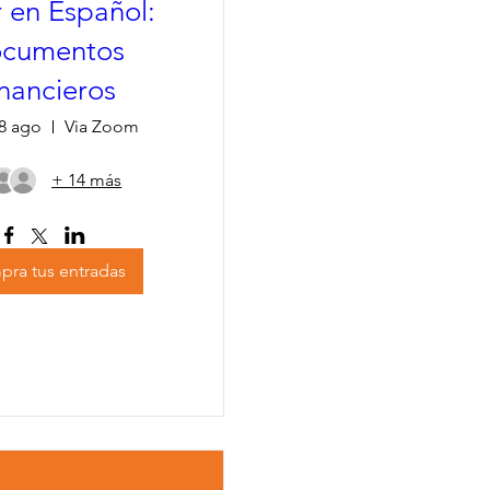
r en Español:
cumentos
nancieros
18 ago
Via Zoom
+ 14 más
ra tus entradas