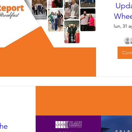
Upda
Whee
lun, 31 
Comp
the