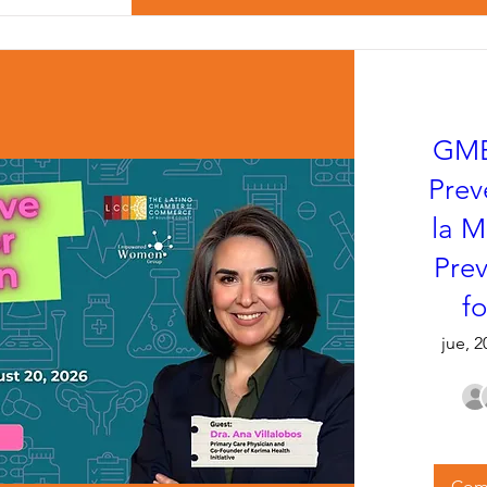
GME
Prev
la M
Prev
f
jue, 
Comp