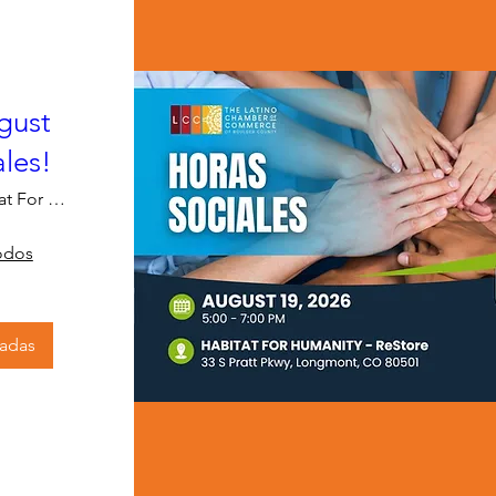
gust
les!
Habitat For Humanity - ReStore
odos
radas