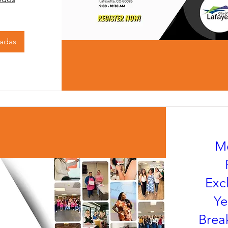
radas
M
Exc
Ye
Brea