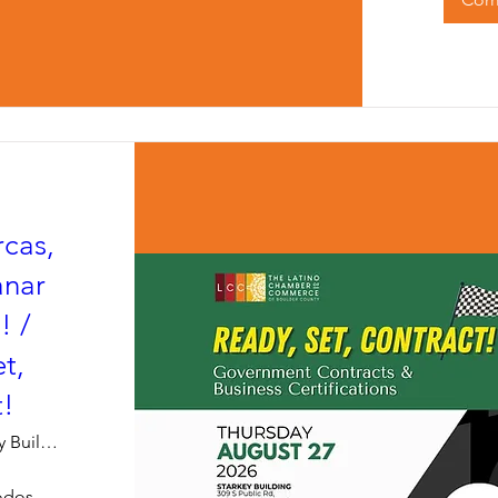
rcas,
anar
! /
t,
t!
Starkey Building
odos