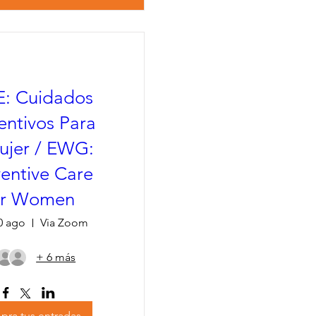
: Cuidados
entivos Para
ujer / EWG:
entive Care
or Women
20 ago
Via Zoom
+ 6 más
ra tus entradas