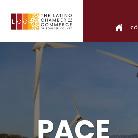
CÓ
PACE