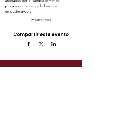
afectados por el cambio climático, 
promoviendo la equidad racial y 
empoderando a
Mostrar más
Compartir este evento
DIRECCIÓN
1925 Pike Rd STE 202
Longmont, CO 80501
TELÉFONO
(720) 491-1986
CORREO
ELECTRÓNICO