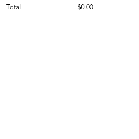
Total
$0.00
Checkout
Share this event
ADDRESS
1925 Pike Rd STE 202
Longmont, CO 80501
PHONE