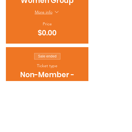
Women Group
More info
Price
$0.00
Sale ended
Ticket type
Non-Member -
EWG
More info
Price
$15.00