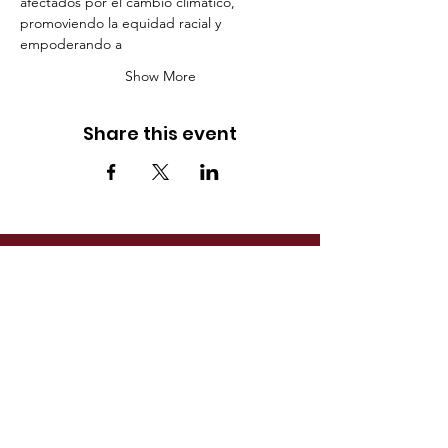
afectados por el cambio climático, 
promoviendo la equidad racial y 
empoderando a
Show More
Share this event
ADDRESS
1925 Pike Rd STE 202
Longmont, CO 80501
PHONE
(720) 491-1986
EMAIL