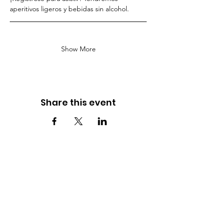
aperitivos ligeros y bebidas sin alcohol.
Show More
Share this event
ADDRESS
1925 Pike Rd STE 202
Longmont, CO 80501
PHONE